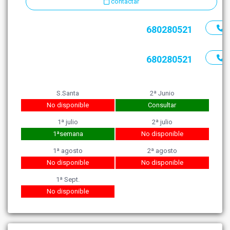
contactar
680280521
680280521
S.Santa
2ª Junio
No disponible
Consultar
1ª julio
2ª julio
1ªsemana
No disponible
1ª agosto
2ª agosto
No disponible
No disponible
1ª Sept.
No disponible