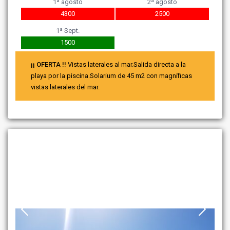
1ª agosto
2ª agosto
4300
2500
1ª Sept.
1500
¡¡ OFERTA !!
Vistas laterales al mar.Salida directa a la
playa por la piscina.Solarium de 45 m2 con magníficas
vistas laterales del mar.