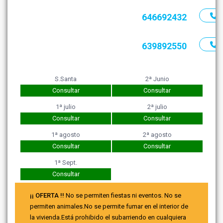
646692432
639892550
S.Santa
2ª Junio
Consultar
Consultar
1ª julio
2ª julio
Consultar
Consultar
1ª agosto
2ª agosto
Consultar
Consultar
1ª Sept.
Consultar
¡¡ OFERTA !!
No se permiten fiestas ni eventos. No se
permiten animales.No se permite fumar en el interior de
la vivienda.Está prohibido el subarriendo en cualquiera