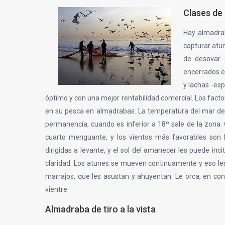
Clases de
Hay almadrab
capturar atu
de desovar 
encerrados en
y lachas -es
óptimo y con una mejor rentabilidad comercial. Los facto
en su pesca en almadrabas. La temperatura del mar de
permanencia, cuando es inferior a 18º sale de la zona.
cuarto menguante, y los vientos más favorables son l
dirigidas a levante, y el sol del amanecer les puede incit
claridad. Los atunes se mueven continuamente y eso l
marrajos, que les asustan y ahuyentan. Le orca, en co
vientre.
Almadraba de tiro a la vista