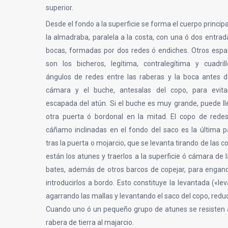
superior.
Desde el fondo a la superficie se forma el cuerpo principa
la almadraba, paralela a la costa, con una ó dos entrad
bocas, formadas por dos redes ó endiches. Otros espa
son los bicheros, legítima, contralegítima y cuadril
ángulos de redes entre las raberas y la boca antes d
cámara y el buche, antesalas del copo, para evita
escapada del atún. Si el buche es muy grande, puede ll
otra puerta ó bordonal en la mitad. El copo de rede
cáñamo inclinadas en el fondo del saco es la última p
tras la puerta o mojarcio, que se levanta tirando de las c
están los atunes y traerlos a la superficie ó cámara d
bates, además de otros barcos de copejar, para enganc
introducirlos a bordo. Esto constituye la levantada («l
agarrando las mallas y levantando el saco del copo, redu
Cuando uno ó un pequeño grupo de atunes se resisten a 
rabera de tierra al majarcio.