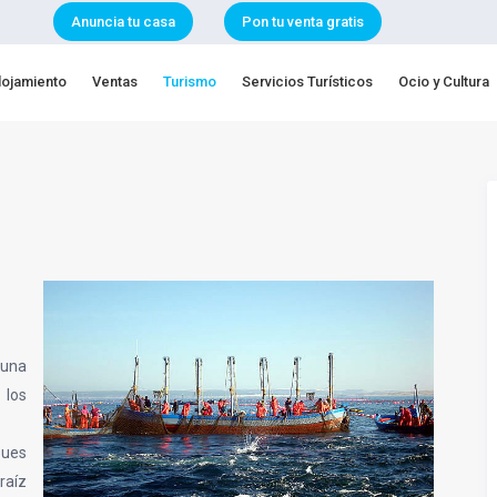
Anuncia tu casa
Pon tu venta gratis
lojamiento
Ventas
Turismo
Servicios Turísticos
Ocio y Cultura
 una
 los
pues
raíz