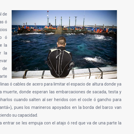
l de
as ó
cios
lo ó
e la
r la
evar
s de
arte
olinas ó cables de acero para limitar el espacio de altura donde ya
e la muerte, donde esperan las embarcaciones de sacada, testa y
harlos cuando salten al ser heridos con el cocle ó gancho para
evantá»), pues los marineros apoyados en la borda del barco van
ciendo su capacidad.
entrar se les empuja con el atajo ó red que va de una parte la