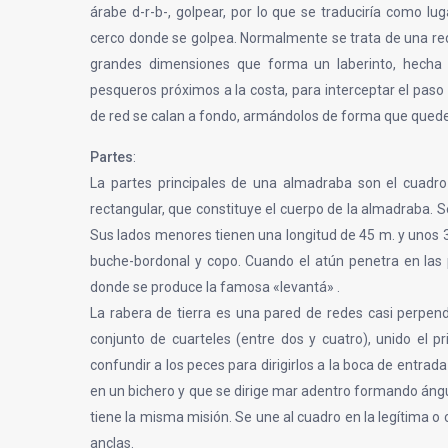
árabe d-r-b-, golpear, por lo que se traduciría como lug
cerco donde se golpea. Normalmente se trata de una re
grandes dimensiones que forma un laberinto, hecha
pesqueros próximos a la costa, para interceptar el paso 
de red se calan a fondo, armándolos de forma que qued
Partes
:
La partes principales de una almadraba son el cuadro
rectangular, que constituye el cuerpo de la almadraba. Se
Sus lados menores tienen una longitud de 45 m. y unos 
buche-bordonal y copo. Cuando el atún penetra en las
donde se produce la famosa «levantá» .
La rabera de tierra es una pared de redes casi perpendic
conjunto de cuarteles (entre dos y cuatro), unido el p
confundir a los peces para dirigirlos a la boca de entra
en un bichero y que se dirige mar adentro formando ángul
tiene la misma misión. Se une al cuadro en la legítima
anclas.