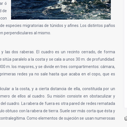
ar ó
d de
 con
de especies migratorias de túnidos y afines. Los distintos paños
en perpendiculares al mismo.
 y las dos raberas. El cuadro es un recinto cerrado, de forma
 sitúa paralelo a la costa y se cala a unos 30 m. de profundidad.
300 m. los mayores, y se divide en tres compartimentos: cámara,
 primeras redes ya no sale hasta que acaba en el copo, que es
ular a la costa, y a cierta distancia de ella, constituida por un
rimero de ellos al cuadro. Su misión consiste en obstaculizar y
da del cuadro. La rabera de fuera es otra pared de redes rematada
o obtuso con la rabera de tierra. Suele ser más corta que ésta y
 o contralegítima. Como elementos de sujeción se usan numerosas
Ú