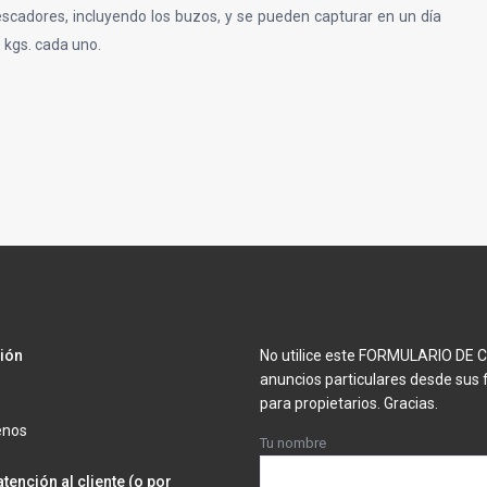
scadores, incluyendo los buzos, y se pueden capturar en un día
 kgs. cada uno.
ión
No utilice este FORMULARIO DE
anuncios particulares desde sus 
para propietarios. Gracias.
enos
Tu nombre
atención al cliente (o por