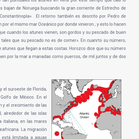
 tan puntuales los atunes en venir por este tiempo que casi lo
es bajan de Noruega buscando la gran corriente de Estrecho de
y Constantinopla» . El retorno también es descrito por Pedro de
n por el mismo mar Oceánico por donde vinieron ; y esto lo hacen
«que cuando los atunes vienen, son gordos y su pescado de buen
y tales que su pescado no es de comer». En cuanrto su número,
 atunes que llegan a estas costas. Horozco dice que su número
enen por la mar a manadas como puercos, de mil juntos y de dos
y el suroeste de Florida,
Golfo de México. En el
 y el crecimiento de las
, alrededor de las islas
a italiana, en las mares
teafricana. La migración
 está limitada a aguas