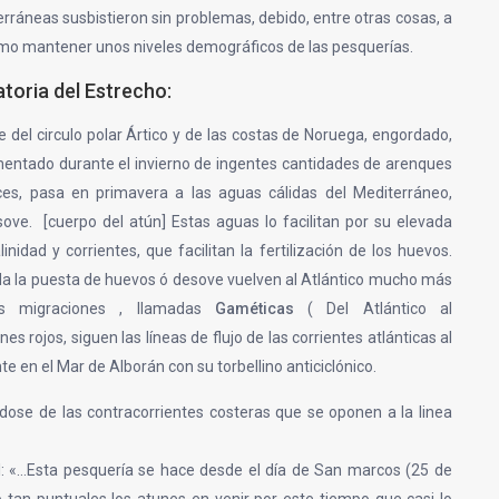
rráneas susbistieron sin problemas, debido, entre otras cosas, a
omo mantener unos niveles demográficos de las pesquerías.
atoria del Estrecho:
e del circulo polar Ártico y de las costas de Noruega, engordado,
mentado durante el invierno de ingentes cantidades de arenques
es, pasa en primavera a las aguas cálidas del Mediterráneo,
ove. [cuerpo del atún] Estas aguas lo facilitan por su elevada
inidad y corrientes, que facilitan la fertilización de los huevos.
da la puesta de huevos ó desove vuelven al Atlántico mucho más
as migraciones , llamadas
Gaméticas
( Del Atlántico al
 rojos, siguen las líneas de flujo de las corrientes atlánticas al
e en el Mar de Alborán con su torbellino anticiclónico.
ndose de las contracorrientes costeras que se oponen a la linea
VI: «…Esta pesquería se hace desde el día de San marcos (25 de