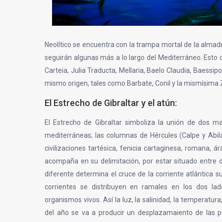
Neolítico se encuentra con la trampa mortal de la almadr
seguirán algunas más a lo largo del Mediterráneo. Esto 
Carteia, Julia Traducta, Mellaria, Baelo Claudia, Baessipo
mismo origen, tales como Barbate, Conil y la mismísima 
El Estrecho de Gibraltar y el atún:
El Estrecho de Gibraltar simboliza la unión de dos ma
mediterráneas; las columnas de Hércules (Calpe y Abila
civilizaciones tartésica, fenicia cartaginesa, romana, á
acompaña en su delimitación, por estar situado entre
diferente determina el cruce de la corriente atlántica s
corrientes se distribuyen en ramales en los dos lad
organismos vivos. Así la luz, la salinidad, la temperatur
del año se va a producir un desplazamaiento de las p