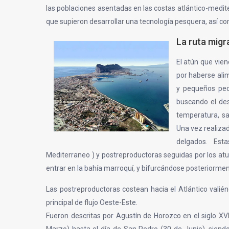
las poblaciones asentadas en las costas atlántico-medite
que supieron desarrollar una tecnología pesquera, así c
La ruta migr
El atún que vien
por haberse ali
y pequeños pec
buscando el des
temperatura, sal
Una vez realiza
delgados. Est
Mediterraneo ) y postreproductoras seguidas por los atunes
entrar en la bahía marroquí, y bifurcándose posteriorment
Las postreproductoras costean hacia el Atlántico valié
principal de flujo Oeste-Este.
Fueron descritas por Agustín de Horozco en el siglo X