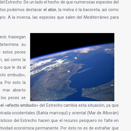
 del Estrecho. De un lado el hecho de que numerosas especies del
éstos podemos destacar
el atún
, la melva ó la bacoreta, así como
io. A la inversa, las especies que salen del Mediterráneo para
cir, trasiegan
 determina su
e estos peces
n, así como la
to que le da al
fecto embudo»,
a. Por esto la
 mar abierto
 los peces se
,
el «efecto embudo»
del Estrecho cambia esta situación, ya que
ntrada occidentales (Bahía marroquí) y oriental (Mar de Alborán)
ísticos del Estrecho hacen que el recurso pesquero no falte en
actividad económica permanente. Por ésto no es de extrañar que