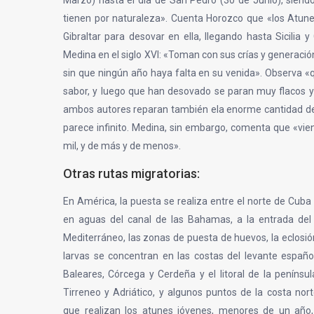
Marzo) hasta el día de San Pedro (30 de Junio), siendo
tienen por naturaleza». Cuenta Horozco que «los Atun
Gibraltar para desovar en ella, llegando hasta Sicilia 
Medina en el siglo XVI: «Toman con sus crías y generació
sin que ningún año haya falta en su venida». Observa 
sabor, y luego que han desovado se paran muy flacos 
ambos autores reparan también ela enorme cantidad de
parece infinito. Medina, sin embargo, comenta que «vi
mil, y de más y de menos».
Otras rutas migratorias:
En América, la puesta se realiza entre el norte de Cuba 
en aguas del canal de las Bahamas, a la entrada del 
Mediterráneo, las zonas de puesta de huevos, la eclosión
larvas se concentran en las costas del levante español
Baleares, Córcega y Cerdeña y el litoral de la penínsul
Tirreneo y Adriático, y algunos puntos de la costa nor
que realizan los atunes jóvenes, menores de un año,