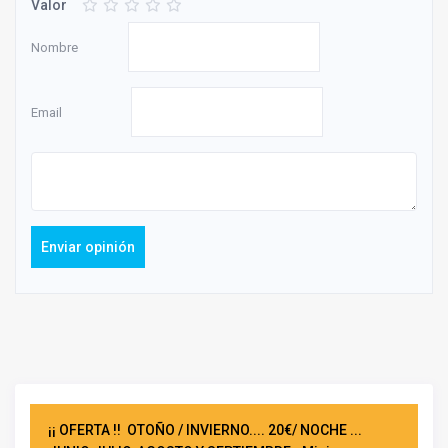
Valor
Nombre
Email
Enviar opinión
¡¡ OFERTA !!
OTOÑO / INVIERNO.... 20€/ NOCHE ...