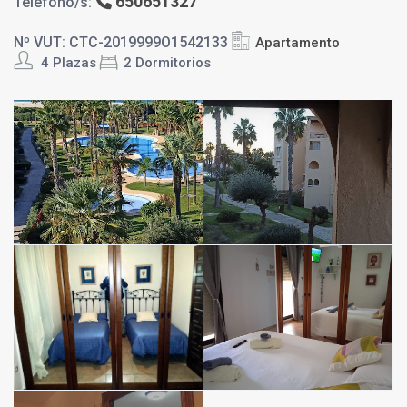
650651327
Teléfono/s:
Nº VUT: CTC-2019999O1542133
Apartamento
4 Plazas
2 Dormitorios