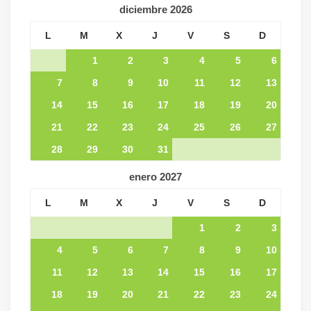
diciembre
2026
L
M
X
J
V
S
D
1
2
3
4
5
6
7
8
9
10
11
12
13
14
15
16
17
18
19
20
21
22
23
24
25
26
27
28
29
30
31
enero
2027
L
M
X
J
V
S
D
1
2
3
4
5
6
7
8
9
10
11
12
13
14
15
16
17
18
19
20
21
22
23
24