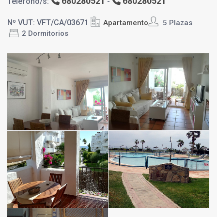
680280521
680280521
Teléfono/s:
-
Nº VUT: VFT/CA/03671
Apartamento
5 Plazas
2 Dormitorios