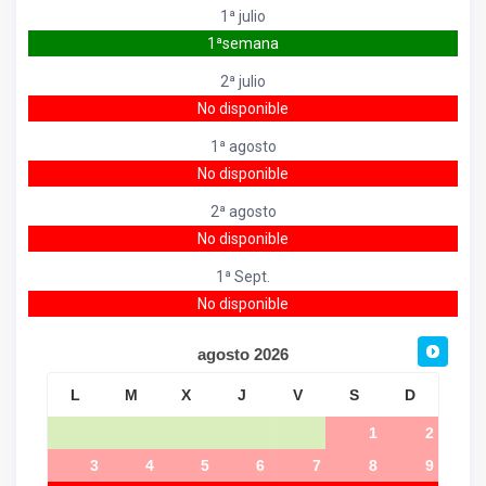
1ª julio
1ªsemana
2ª julio
No disponible
1ª agosto
No disponible
2ª agosto
No disponible
1ª Sept.
No disponible
agosto
2026
L
M
X
J
V
S
D
1
2
3
4
5
6
7
8
9