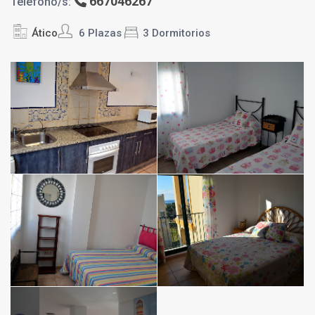
667046267
Teléfono/s:
Ático
6 Plazas
3 Dormitorios