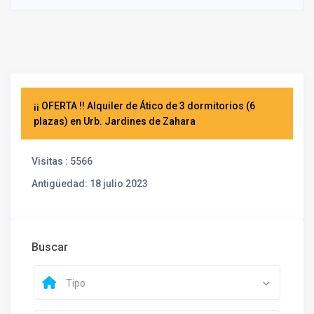
¡¡ OFERTA !!
Alquiler de Ático de 3 dormitorios (6
plazas) en Urb. Jardines de Zahara
Visitas
: 5566
Antigüedad
: 18 julio 2023
Buscar
Tipo