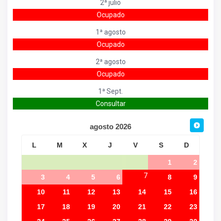
2ª julio
Ocupado
1ª agosto
Ocupado
2ª agosto
Ocupado
1ª Sept.
Consultar
agosto
2026
L
M
X
J
V
S
D
1
2
7
3
4
5
6
8
9
10
11
12
13
14
15
16
17
18
19
20
21
22
23