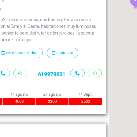
blo
3
, tres dormitorios, dos baños y terraza recién
ón al Este y al Oeste, habitaciones muy luminosas
 poniente para disfrutar de los jardines, la puesta
l faro de Trafalgar.
ver disponibilidad
contactar
619979601
1ª agosto
2ª agosto
1ª Sept.
4000
3300
2500