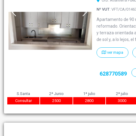
Urb. Atlanterra Pue
Nº VUT
: VFT/CA/0146
Apartamento de 90 m2
reformado. Orientaci
y terraza orientada a
de sol y, a lo lejos, e
ver mapa
628770589
S.Santa
2ª Junio
1ª julio
2ª julio
Consultar
2500
2800
3000