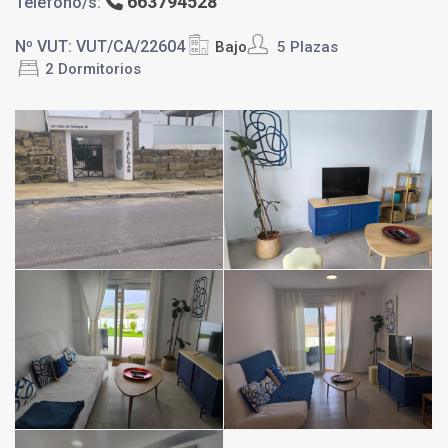
663794528
Teléfono/s:
Nº VUT: VUT/CA/22604
Bajo
5 Plazas
2 Dormitorios