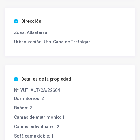
un espacio amplio, que comunica con el porche y el
jardín La playa está a solo 10 MINUTOS andando! .
Dirección
Zona:
Atlanterra
Urbanización:
Urb. Cabo de Trafalgar
Detalles de la propiedad
Nº VUT:
VUT/CA/22604
Dormitorios:
2
Baños:
2
Camas de matrimonio:
1
Camas individuales:
2
Sofá cama doble:
1