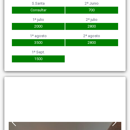
S.Santa
2ª Junio
Consultar
700
1ª julio
2ª julio
2000
2800
1ª agosto
2ª agosto
3500
2800
1ª Sept.
1500