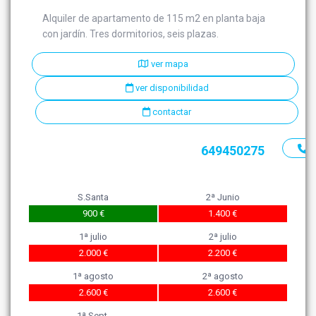
Alquiler de apartamento de 115 m2 en planta baja
con jardín. Tres dormitorios, seis plazas.
ver mapa
ver disponibilidad
contactar
649450275
S.Santa
2ª Junio
900 €
1.400 €
1ª julio
2ª julio
2.000 €
2.200 €
1ª agosto
2ª agosto
2.600 €
2.600 €
1ª Sept.