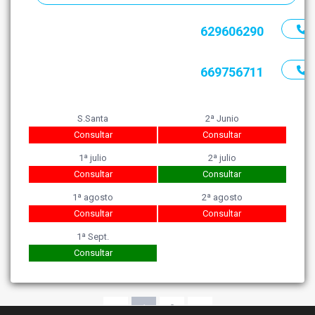
629606290
669756711
S.Santa
2ª Junio
Consultar
Consultar
1ª julio
2ª julio
Consultar
Consultar
1ª agosto
2ª agosto
Consultar
Consultar
1ª Sept.
Consultar
1
2