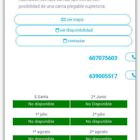
posibilidad de una cama plegable supletoria.
ver mapa
ver disponibilidad
contactar
607075603
639005517
S.Santa
2ª Junio
No disponible
No Disponible
1ª julio
2ª julio
No disponible
No disponible
1ª agosto
2ª agosto
No disponible
No disponible