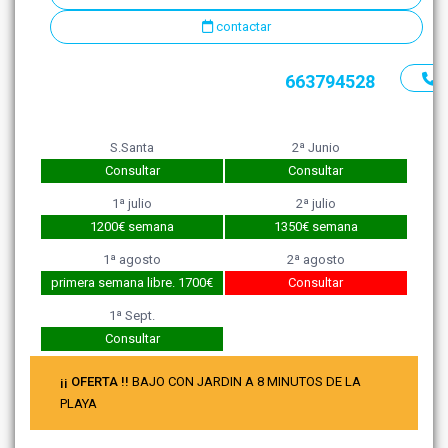
contactar
663794528
S.Santa
2ª Junio
Consultar
Consultar
1ª julio
2ª julio
1200€ semana
1350€ semana
1ª agosto
2ª agosto
primera semana libre. 1700€
Consultar
1ª Sept.
Consultar
¡¡ OFERTA !!
BAJO CON JARDIN A 8 MINUTOS DE LA
PLAYA