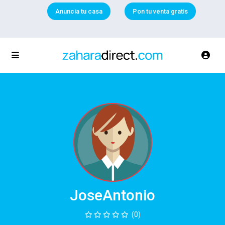
Anuncia tu casa
Pon tu venta gratis
JoseAntonio
(0)