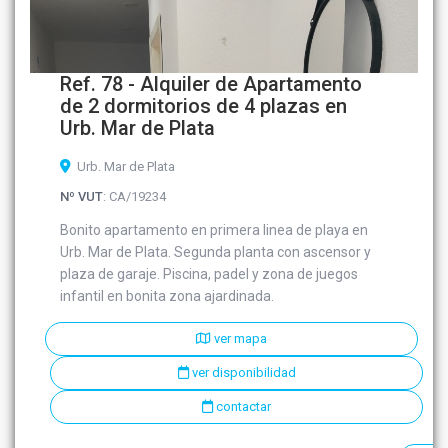
Ref. 78 - Alquiler de Apartamento
de 2 dormitorios de 4 plazas en
Urb. Mar de Plata
Urb. Mar de Plata
Nº VUT
: CA/19234
Bonito apartamento en primera linea de playa en
Urb. Mar de Plata. Segunda planta con ascensor y
plaza de garaje. Piscina, padel y zona de juegos
infantil en bonita zona ajardinada.
ver mapa
ver disponibilidad
contactar