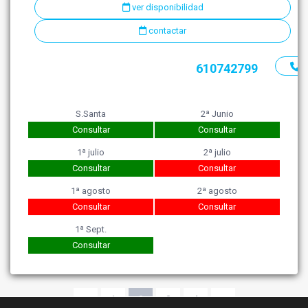
ver disponibilidad
contactar
610742799
S.Santa
2ª Junio
Consultar
Consultar
1ª julio
2ª julio
Consultar
Consultar
1ª agosto
2ª agosto
Consultar
Consultar
1ª Sept.
Consultar
1
2
3
4