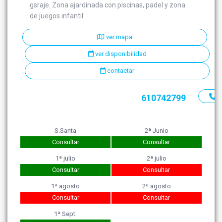
gsraje. Zona ajardinada con piscinas, padel y zona
de juegos infantil.
ver mapa
ver disponibilidad
contactar
610742799
S.Santa
2ª Junio
Consultar
Consultar
1ª julio
2ª julio
Consultar
Consultar
1ª agosto
2ª agosto
Consultar
Consultar
1ª Sept.