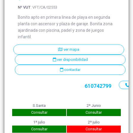
Nº VUT
: VFT/CA/02553
Bonito apto en primera linea de playa en segunda
planta con ascensor y plaza de garaje. Bonita zona
ajardinada con piscina, padel y zona de juegos
infantil.
ver mapa
ver disponibilidad
contactar
610742799
S.Santa
2ª Junio
Consultar
Consultar
1ª julio
2ª julio
Consultar
Consultar