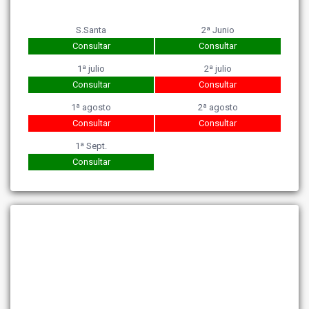
S.Santa
2ª Junio
Consultar
Consultar
1ª julio
2ª julio
Consultar
Consultar
1ª agosto
2ª agosto
Consultar
Consultar
1ª Sept.
Consultar