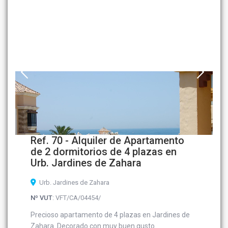
Ref. 70 - Alquiler de Apartamento
de 2 dormitorios de 4 plazas en
Urb. Jardines de Zahara
Urb. Jardines de Zahara
Nº VUT
: VFT/CA/04454/
Precioso apartamento de 4 plazas en Jardines de
Zahara. Decorado con muy buen gusto.