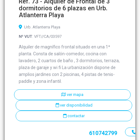
Ref. 73 - Alquiler de Frontal de 3
dormitorios de 6 plazas en Urb.
Atlanterra Playa
Urb. Atlanterra Playa
Nº VUT
: VFT//CA/03597
Alquiler de magnífico frontal situado en una 1ª
planta. Consta de salón-comedor, cocina con
lavadero, 2 cuartos de baño , 3 dormitorios, terraza,
plaza de garaje y wi fi La urbanización dispone de
amplios jardines con 2 piscinas, 4 pistas de tenis-
paddle y zona infantil.
ver mapa
ver disponibilidad
contactar
610742799