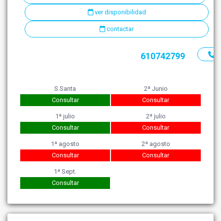
ver disponibilidad
contactar
610742799
S.Santa
2ª Junio
Consultar
Consultar
1ª julio
2ª julio
Consultar
Consultar
1ª agosto
2ª agosto
Consultar
Consultar
1ª Sept.
Consultar