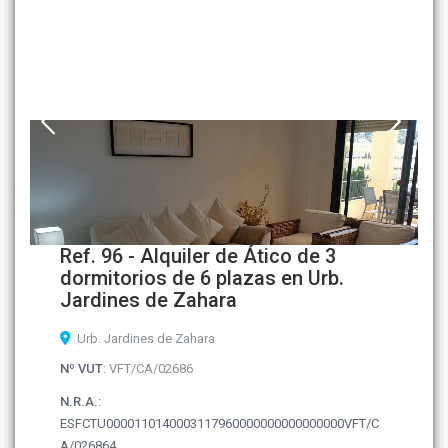
Ref. 96 - Alquiler de Ático de 3
dormitorios de 6 plazas en Urb.
Jardines de Zahara
Urb. Jardines de Zahara
Nº VUT
: VFT/CA/02686
N.R.A.
:
ESFCTU0000110140003117960000000000000000VFT/C
A/026864