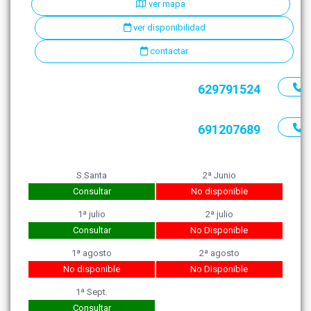
ver mapa
ver disponibilidad
contactar
629791524
691207689
S.Santa
2ª Junio
Consultar
No disponible
1ª julio
2ª julio
Consultar
No Disponible
1ª agosto
2ª agosto
No disponible
No Disponible
1ª Sept.
Consultar