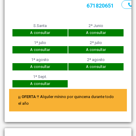
671820651
S.Santa
2ª Junio
A consultar
A consultar
1ª julio
2ª julio
A consultar
A consultar
1ª agosto
2ª agosto
A consultar
A consultar
1ª Sept.
A consultar
¡¡ OFERTA !!
Alquiler mínino por quincena durante todo
el año