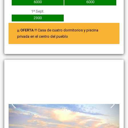
6000
6000
1ª Sept.
2300
¡¡ OFERTA !!
Casa de cuatro dormitorios y piscina
privada en el centro del pueblo