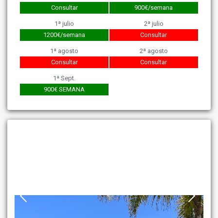
Consultar
900€/semana
1ª julio
2ª julio
1200€/semana
Consultar
1ª agosto
2ª agosto
Consultar
Consultar
1ª Sept.
900€ SEMANA