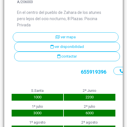
A/206003
En el centro del pueblo de Zahara de los atunes
pero lejos del ocio nocturno, 8 Plazas. Piscina
Privada
ver mapa
ver disponibilidad
contactar
655919396
S.Santa
2ª Junio
1000
2200
1ª julio
2ª julio
3000
6000
1ª agosto
2ª agosto