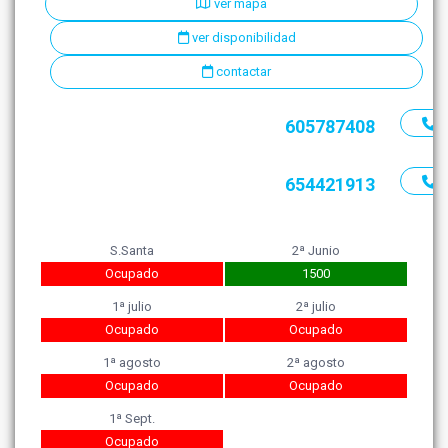
ver mapa
ver disponibilidad
contactar
605787408
654421913
S.Santa
2ª Junio
Ocupado
1500
1ª julio
2ª julio
Ocupado
Ocupado
1ª agosto
2ª agosto
Ocupado
Ocupado
1ª Sept.
Ocupado