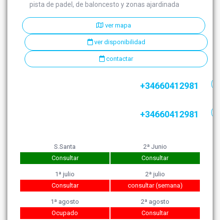
pista de padel, de baloncesto y zonas ajardinada
ver mapa
ver disponibilidad
contactar
+34660412981
+34660412981
S.Santa
2ª Junio
Consultar
Consultar
1ª julio
2ª julio
Consultar
consultar (semana)
1ª agosto
2ª agosto
Ocupado
Consultar