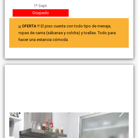
1ª Sept.
Ocupado
¡¡ OFERTA !!
El piso cuenta con todo tipo de menaje,
ropas de cama (sábanas y colcha) y toallas. Todo para
hacer una estancia cómoda.