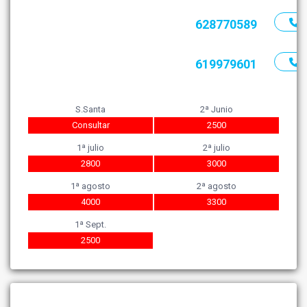
628770589
619979601
S.Santa
2ª Junio
Consultar
2500
1ª julio
2ª julio
2800
3000
1ª agosto
2ª agosto
4000
3300
1ª Sept.
2500