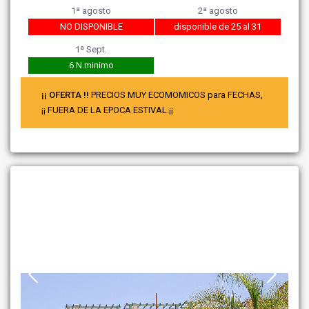
1ª agosto
2ª agosto
NO DISPONIBLE
disponible de 25 al 31
1ª Sept.
6 N.minimo
¡¡ OFERTA !!
PRECIOS MUY ECOMOMICOS para FECHAS,
¡¡ FUERA DE LA EPOCA ESTIVAL.¡¡