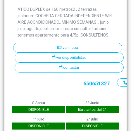
ATICO DUPLEX de 160 metros2 , 2 terrazas
,solarium COCHERA CERRADA INDEPENDIENTE WIFI
AIRE ACONDICIONADO.. MINIMO SEMANAS .. junio,
julio, agosto,septiembre, resto consultar tambien
tenemos apartamento para 4/5p. CONSULTENOS
ver mapa
ver disponibilidad
contactar
650651327
S.Santa
2ª Junio
DISPONIBLE
libre antes del 21
1ª julio
2ª julio
DISPONIBLE
DISPONIBLE