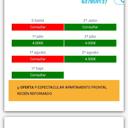
637859137
S.Santa
2ª Junio
Consultar
Consultar
1ª julio
2ª julio
4.000€
4.000€
1ª agosto
2ª agosto
Consultar
4.500€
1ª Sept.
Consultar
¡¡ OFERTA !!
ESPECTACULAR APARTAMENTO FRONTAL
RECIÉN REFORMADO