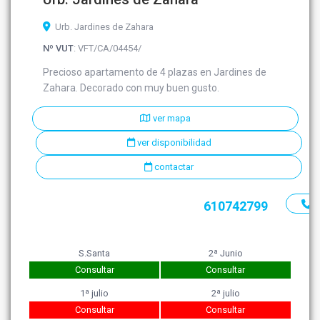
Urb. Jardines de Zahara
Nº VUT
: VFT/CA/04454/
Precioso apartamento de 4 plazas en Jardines de
Zahara. Decorado con muy buen gusto.
ver mapa
ver disponibilidad
contactar
610742799
S.Santa
2ª Junio
Consultar
Consultar
1ª julio
2ª julio
Consultar
Consultar