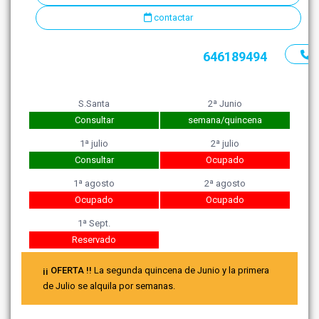
contactar
646189494
S.Santa
2ª Junio
Consultar
semana/quincena
1ª julio
2ª julio
Consultar
Ocupado
1ª agosto
2ª agosto
Ocupado
Ocupado
1ª Sept.
Reservado
¡¡ OFERTA !!
La segunda quincena de Junio y la primera
de Julio se alquila por semanas.