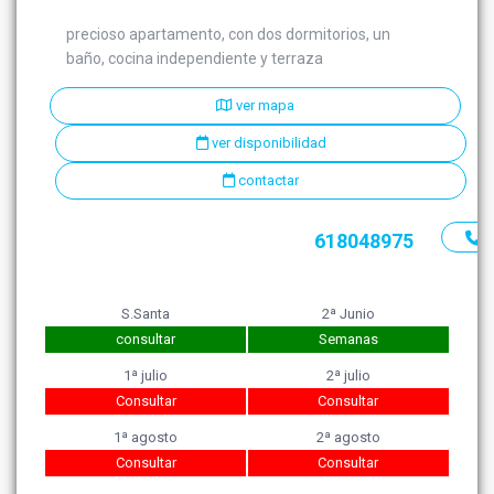
precioso apartamento, con dos dormitorios, un
baño, cocina independiente y terraza
ver mapa
ver disponibilidad
contactar
618048975
S.Santa
2ª Junio
consultar
Semanas
1ª julio
2ª julio
Consultar
Consultar
1ª agosto
2ª agosto
Consultar
Consultar