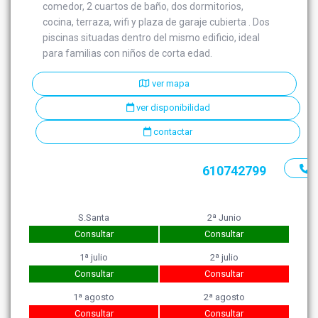
comedor, 2 cuartos de baño, dos dormitorios,
cocina, terraza, wifi y plaza de garaje cubierta . Dos
piscinas situadas dentro del mismo edificio, ideal
para familias con niños de corta edad.
ver mapa
ver disponibilidad
contactar
610742799
S.Santa
2ª Junio
Consultar
Consultar
1ª julio
2ª julio
Consultar
Consultar
1ª agosto
2ª agosto
Consultar
Consultar