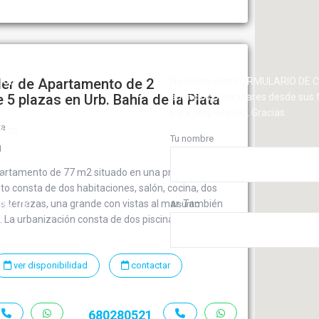
iler de Apartamento de 2
ión
No utilice este FORMULARIO DE
 5 plazas en Urb. Bahía de la Plata
anuncios particulares desde sus 
para propietarios. Gracias.
ta
enos
Tu nombre
1
atención al cliente (o por
apartamento de 77 m2 situado en una primera
):
to consta de dos habitaciones, salón, cocina, dos
s terrazas, una grande con vistas al mar. También
Asunto
286 176
o. La urbanización consta de dos piscinas y dos
ver disponibilidad
contactar
680280521