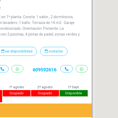
a
2
n 1ª planta. Consta: 1 salón , 2 dormitorios,
 lavadero ,1 baño. Terraza de 14 m2 . Garaje
 acondicionado. Orientación: Poniente. La
con 2 piscinas, 4 pistas de padel, zonas verdes y
ver disponibilidad
contactar
609592616
1ª agosto
2ª agosto
1ª Sept.
6
Ocupado
Ocupado
Disponible