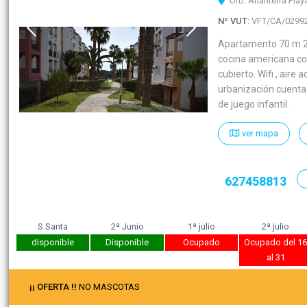
Urb. Atlanterra Play
Nº VUT
: VFT/CA/0299
Apartamento 70 m 2 e
cocina americana con
cubierto. Wifi , aire
urbanización cuenta 
de juego infantil.
ver mapa
627458813
S.Santa
2ª Junio
1ª julio
2ª julio
disponible
Disponible
Ocupado
Ocupado del 1
al 31
¡¡ OFERTA !!
NO MASCOTAS